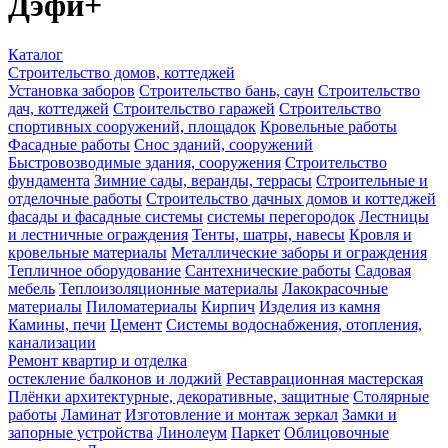
Дэфи+
Каталог
Строительство домов, коттеджей
Установка заборов
Строительство бань, саун
Строительство
дач, коттеджей
Строительство гаражей
Строительство
спортивных сооружений, площадок
Кровельные работы
Фасадные работы
Снос зданий, сооружений
Быстровозводимые здания, сооружения
Строительство
фундамента
Зимние сады, веранды, террасы
Строительные и
отделочные работы
Строительство дачных домов и коттеджей
фасады и фасадные системы
системы перегородок
Лестницы
и лестничные ограждения
Тенты, шатры, навесы
Кровля и
кровельные материалы
Металлические заборы и ограждения
Тепличное оборудование
Сантехнические работы
Садовая
мебель
Теплоизоляционные материалы
Лакокрасочные
материалы
Пиломатериалы
Кирпич
Изделия из камня
Камины, печи
Цемент
Системы водоснабжения, отопления,
канализации
Ремонт квартир и отделка
остекление балконов и лоджий
Реставрационная мастерская
Плёнки архитектурные, декоративные, защитные
Столярные
работы
Ламинат
Изготовление и монтаж зеркал
Замки и
запорные устройства
Линолеум
Паркет
Облицовочные