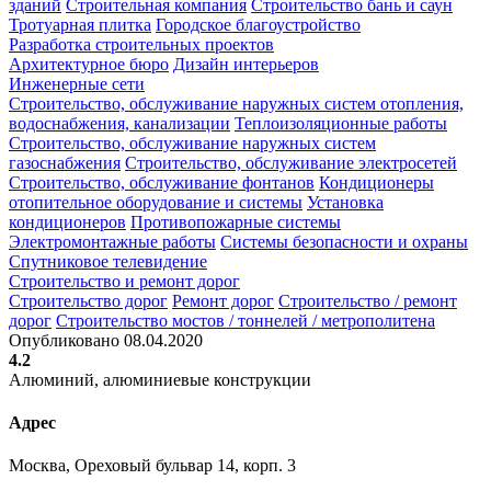
зданий
Строительная компания
Строительство бань и саун
Тротуарная плитка
Городское благоустройство
Разработка строительных проектов
Архитектурное бюро
Дизайн интерьеров
Инженерные сети
Строительство, обслуживание наружных систем отопления,
водоснабжения, канализации
Теплоизоляционные работы
Строительство, обслуживание наружных систем
газоснабжения
Строительство, обслуживание электросетей
Строительство, обслуживание фонтанов
Кондиционеры
отопительное оборудование и системы
Установка
кондиционеров
Противопожарные системы
Электромонтажные работы
Системы безопасности и охраны
Спутниковое телевидение
Строительство и ремонт дорог
Строительство дорог
Ремонт дорог
Строительство / ремонт
дорог
Строительство мостов / тоннелей / метрополитена
Опубликовано 08.04.2020
4.2
Алюминий, алюминиевые конструкции
Адрес
Москва, Ореховый бульвар 14, корп. 3