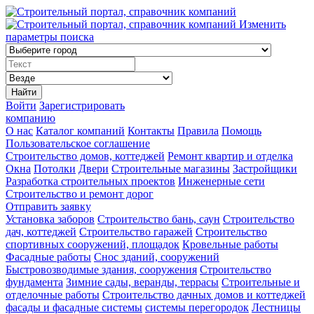
Изменить
параметры поиска
Найти
Войти
Зарегистрировать
компанию
О нас
Каталог компаний
Контакты
Правила
Помощь
Пользовательское соглашение
Строительство домов, коттеджей
Ремонт квартир и отделка
Окна
Потолки
Двери
Строительные магазины
Застройщики
Разработка строительных проектов
Инженерные сети
Строительство и ремонт дорог
Отправить заявку
Установка заборов
Строительство бань, саун
Строительство
дач, коттеджей
Строительство гаражей
Строительство
спортивных сооружений, площадок
Кровельные работы
Фасадные работы
Снос зданий, сооружений
Быстровозводимые здания, сооружения
Строительство
фундамента
Зимние сады, веранды, террасы
Строительные и
отделочные работы
Строительство дачных домов и коттеджей
фасады и фасадные системы
системы перегородок
Лестницы