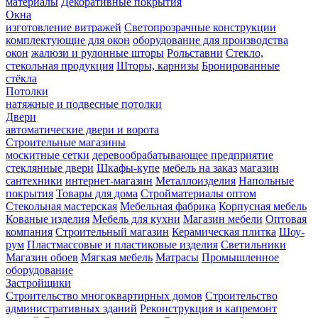
материалы
Декоративные покрытия
Окна
изготовление витражей
Светопрозрачные конструкции
комплектующие для окон
оборудование для производства
окон
жалюзи и рулонные шторы
Рольставни
Стекло,
стекольная продукция
Шторы, карнизы
Бронированные
стёкла
Потолки
натяжные и подвесные потолки
Двери
автоматические двери и ворота
Строительные магазины
москитные сетки
деревообрабатывающее предприятие
стеклянные двери
Шкафы-купе
мебель на заказ
магазин
сантехники
интернет-магазин
Металлоизделия
Напольные
покрытия
Товары для дома
Стройматериалы оптом
Стекольная мастерская
Мебельная фабрика
Корпусная мебель
Кованые изделия
Мебель для кухни
Магазин мебели
Оптовая
компания
Строительный магазин
Керамическая плитка
Шоу-
рум
Пластмассовые и пластиковые изделия
Светильники
Магазин обоев
Мягкая мебель
Матрасы
Промышленное
оборудование
Застройщики
Строительство многоквартирных домов
Строительство
административных зданий
Реконструкция и капремонт