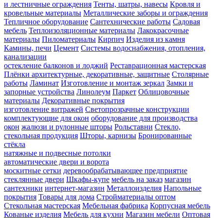
и лестничные ограждения
Тенты, шатры, навесы
Кровля и
кровельные материалы
Металлические заборы и ограждения
Тепличное оборудование
Сантехнические работы
Садовая
мебель
Теплоизоляционные материалы
Лакокрасочные
материалы
Пиломатериалы
Кирпич
Изделия из камня
Камины, печи
Цемент
Системы водоснабжения, отопления,
канализации
остекление балконов и лоджий
Реставрационная мастерская
Плёнки архитектурные, декоративные, защитные
Столярные
работы
Ламинат
Изготовление и монтаж зеркал
Замки и
запорные устройства
Линолеум
Паркет
Облицовочные
материалы
Декоративные покрытия
изготовление витражей
Светопрозрачные конструкции
комплектующие для окон
оборудование для производства
окон
жалюзи и рулонные шторы
Рольставни
Стекло,
стекольная продукция
Шторы, карнизы
Бронированные
стёкла
натяжные и подвесные потолки
автоматические двери и ворота
москитные сетки
деревообрабатывающее предприятие
стеклянные двери
Шкафы-купе
мебель на заказ
магазин
сантехники
интернет-магазин
Металлоизделия
Напольные
покрытия
Товары для дома
Стройматериалы оптом
Стекольная мастерская
Мебельная фабрика
Корпусная мебель
Кованые изделия
Мебель для кухни
Магазин мебели
Оптовая