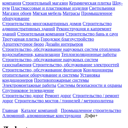
компания
Строительный магазин
Керамическая плитка
Шоу-
рум
Пластмассовые и пластиковые изделия
Светильники
Магазин обоев
Мягкая мебель
Матрасы
Промышленное
оборудование
Строительство многоквартирных домов
Строительство
административных зданий
Реконструкция и капремонт
зданий
Строительная компания
Строительство бань и саун
Тротуарная плитка
Городское благоустройство
Архитектурное бюро
Дизайн интерьеров
Строительство, обслуживание наружных систем отопления,
водоснабжения, канализации
Теплоизоляционные работы
Строительство, обслуживание наружных систем
газоснабжения
Строительство, обслуживание электросетей
Строительство, обслуживание фонтанов
Кондиционеры
отопительное оборудование и системы
Установка
кондиционеров
Противопожарные системы
Электромонтажные работы
Системы безопасности и охраны
Спутниковое телевидение
Строительство дорог
Ремонт дорог
Строительство / ремонт
дорог
Строительство мостов / тоннелей / метрополитена
Главная
Каталог компаний
Промышленное строительство
Алюминий, алюминиевые конструкции
Дэфи+