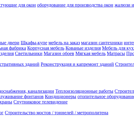
ктующие для окон
оборудование для производства окон
жалюзи 
ные двери
Шкафы-купе
мебель на заказ
магазин сантехники
инте
ная фабрика
Корпусная мебель
Кованые изделия
Мебель для ку
зделия
Светильники
Магазин обоев
Мягкая мебель
Матрасы
Про
стративных зданий
Реконструкция и капремонт зданий
Строител
доснабжения, канализации
Теплоизоляционные работы
Строител
служивание фонтанов
Кондиционеры
отопительное оборудовани
охраны
Спутниковое телевидение
ог
Строительство мостов / тоннелей / метрополитена