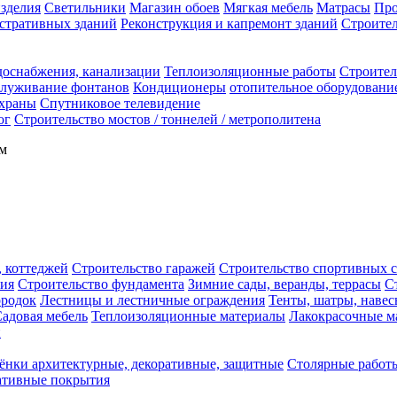
зделия
Светильники
Магазин обоев
Мягкая мебель
Матрасы
Про
стративных зданий
Реконструкция и капремонт зданий
Строител
доснабжения, канализации
Теплоизоляционные работы
Строител
служивание фонтанов
Кондиционеры
отопительное оборудовани
охраны
Спутниковое телевидение
ог
Строительство мостов / тоннелей / метрополитена
м
, коттеджей
Строительство гаражей
Строительство спортивных 
ния
Строительство фундамента
Зимние сады, веранды, террасы
С
ородок
Лестницы и лестничные ограждения
Тенты, шатры, наве
адовая мебель
Теплоизоляционные материалы
Лакокрасочные м
и
ёнки архитектурные, декоративные, защитные
Столярные работ
ативные покрытия