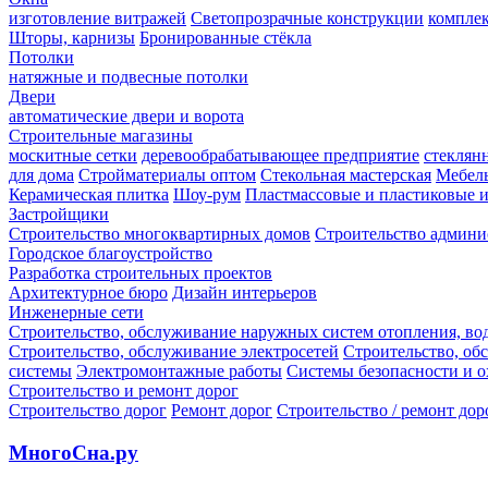
изготовление витражей
Светопрозрачные конструкции
компле
Шторы, карнизы
Бронированные стёкла
Потолки
натяжные и подвесные потолки
Двери
автоматические двери и ворота
Строительные магазины
москитные сетки
деревообрабатывающее предприятие
стеклян
для дома
Стройматериалы оптом
Стекольная мастерская
Мебель
Керамическая плитка
Шоу-рум
Пластмассовые и пластиковые и
Застройщики
Строительство многоквартирных домов
Строительство админи
Городское благоустройство
Разработка строительных проектов
Архитектурное бюро
Дизайн интерьеров
Инженерные сети
Строительство, обслуживание наружных систем отопления, во
Строительство, обслуживание электросетей
Строительство, об
системы
Электромонтажные работы
Системы безопасности и 
Строительство и ремонт дорог
Строительство дорог
Ремонт дорог
Строительство / ремонт дор
МногоСна.ру