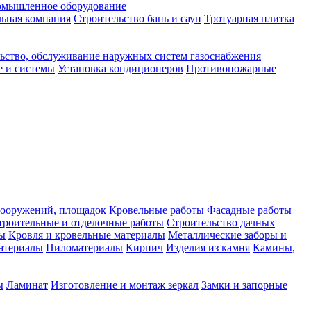
мышленное оборудование
ьная компания
Строительство бань и саун
Тротуарная плитка
ьство, обслуживание наружных систем газоснабжения
е и системы
Установка кондиционеров
Противопожарные
сооружений, площадок
Кровельные работы
Фасадные работы
троительные и отделочные работы
Строительство дачных
сы
Кровля и кровельные материалы
Металлические заборы и
атериалы
Пиломатериалы
Кирпич
Изделия из камня
Камины,
ы
Ламинат
Изготовление и монтаж зеркал
Замки и запорные