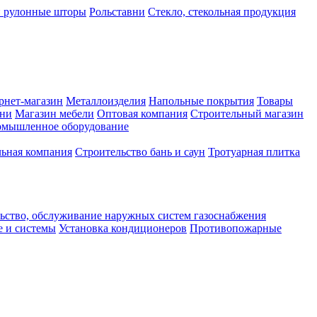
и рулонные шторы
Рольставни
Стекло, стекольная продукция
рнет-магазин
Металлоизделия
Напольные покрытия
Товары
хни
Магазин мебели
Оптовая компания
Строительный магазин
мышленное оборудование
ьная компания
Строительство бань и саун
Тротуарная плитка
ьство, обслуживание наружных систем газоснабжения
е и системы
Установка кондиционеров
Противопожарные