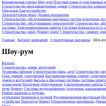
Керамическая плитка
Шоу-рум
Пластмассовые и пластиковые и
Строительство многоквартирных домов
Строительство админи
Городское благоустройство
Архитектурное бюро
Дизайн интерьеров
Строительство, обслуживание наружных систем отопления, во
Строительство, обслуживание электросетей
Строительство, об
системы
Электромонтажные работы
Системы безопасности и 
Строительство дорог
Ремонт дорог
Строительство / ремонт дор
Главная
Каталог компаний
Строительные магазины
Шоу-ру
Шоу-рум
Каталог
Строительство домов, коттеджей
Установка заборов
Строительство бань, саун
Строительство дач
Снос зданий, сооружений
Быстровозводимые здания, сооруже
домов и коттеджей
фасады и фасадные системы
системы перег
ограждения
Тепличное оборудование
Сантехнические работы
С
печи
Цемент
Системы водоснабжения, отопления, канализаци
Ремонт квартир и отделка
остекление балконов и лоджий
Реставрационная мастерская
Пл
устройства
Линолеум
Паркет
Облицовочные материалы
Декор
Окна