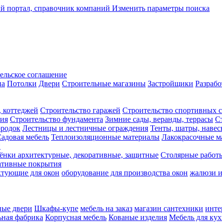
Изменить параметры поиска
ельское соглашение
на
Потолки
Двери
Строительные магазины
Застройщики
Разрабо
, коттеджей
Строительство гаражей
Строительство спортивных 
ния
Строительство фундамента
Зимние сады, веранды, террасы
С
ородок
Лестницы и лестничные ограждения
Тенты, шатры, наве
адовая мебель
Теплоизоляционные материалы
Лакокрасочные м
и
ёнки архитектурные, декоративные, защитные
Столярные работ
ативные покрытия
ктующие для окон
оборудование для производства окон
жалюзи 
ные двери
Шкафы-купе
мебель на заказ
магазин сантехники
инте
ная фабрика
Корпусная мебель
Кованые изделия
Мебель для ку