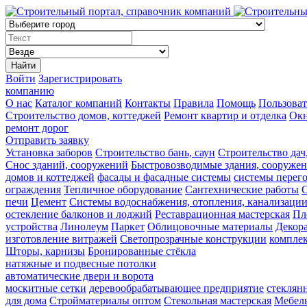
Найти
Войти
Зарегистрировать
компанию
О нас
Каталог компаний
Контакты
Правила
Помощь
Пользоват
Строительство домов, коттеджей
Ремонт квартир и отделка
Ок
ремонт дорог
Отправить заявку
Установка заборов
Строительство бань, саун
Строительство дач
Снос зданий, сооружений
Быстровозводимые здания, сооруже
домов и коттеджей
фасады и фасадные системы
системы перег
ограждения
Тепличное оборудование
Сантехнические работы
С
печи
Цемент
Системы водоснабжения, отопления, канализаци
остекление балконов и лоджий
Реставрационная мастерская
Пл
устройства
Линолеум
Паркет
Облицовочные материалы
Декор
изготовление витражей
Светопрозрачные конструкции
компле
Шторы, карнизы
Бронированные стёкла
натяжные и подвесные потолки
автоматические двери и ворота
москитные сетки
деревообрабатывающее предприятие
стеклян
для дома
Стройматериалы оптом
Стекольная мастерская
Мебель