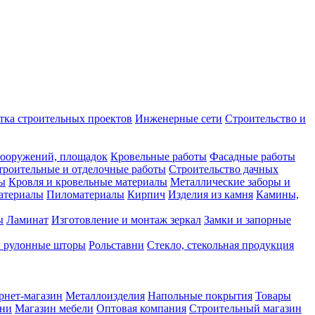
тка строительных проектов
Инженерные сети
Строительство и
сооружений, площадок
Кровельные работы
Фасадные работы
троительные и отделочные работы
Строительство дачных
сы
Кровля и кровельные материалы
Металлические заборы и
атериалы
Пиломатериалы
Кирпич
Изделия из камня
Камины,
ы
Ламинат
Изготовление и монтаж зеркал
Замки и запорные
и рулонные шторы
Рольставни
Стекло, стекольная продукция
рнет-магазин
Металлоизделия
Напольные покрытия
Товары
хни
Магазин мебели
Оптовая компания
Строительный магазин