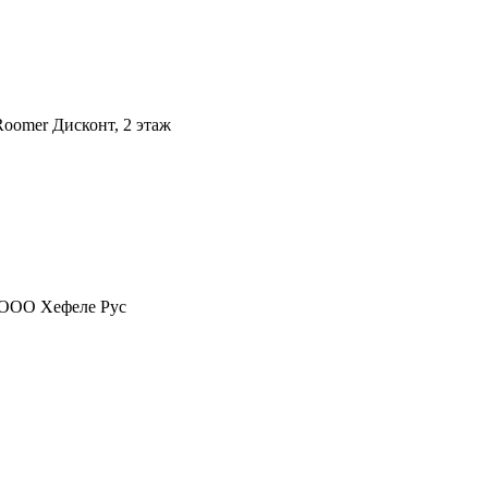
Roomer Дисконт, 2 этаж
с ООО Хефеле Рус